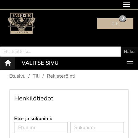
Navig
0
0 €
Haku
VALITSE SIVU
Nav
Etusivu
Tili
Rekisteröinti
Henkilötiedot
Etu- ja sukunimi: