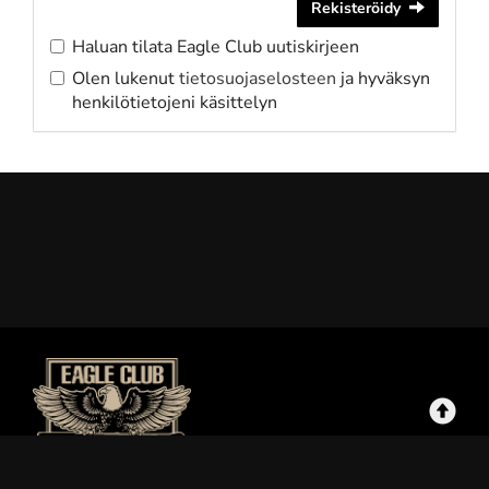
Rekisteröidy
Haluan tilata Eagle Club uutiskirjeen
Olen lukenut
tietosuojaselosteen
ja hyväksyn
henkilötietojeni käsittelyn