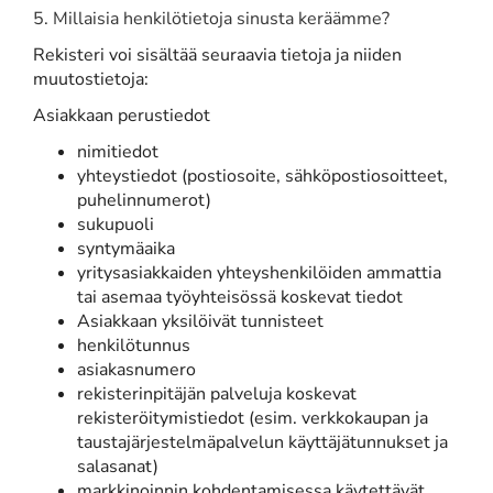
5. Millaisia henkilötietoja sinusta keräämme?
Rekisteri voi sisältää seuraavia tietoja ja niiden
muutostietoja:
Asiakkaan perustiedot
nimitiedot
yhteystiedot (postiosoite, sähköpostiosoitteet,
puhelinnumerot)
sukupuoli
syntymäaika
yritysasiakkaiden yhteyshenkilöiden ammattia
tai asemaa työyhteisössä koskevat tiedot
Asiakkaan yksilöivät tunnisteet
henkilötunnus
asiakasnumero
rekisterinpitäjän palveluja koskevat
rekisteröitymistiedot (esim. verkkokaupan ja
taustajärjestelmäpalvelun käyttäjätunnukset ja
salasanat)
markkinoinnin kohdentamisessa käytettävät