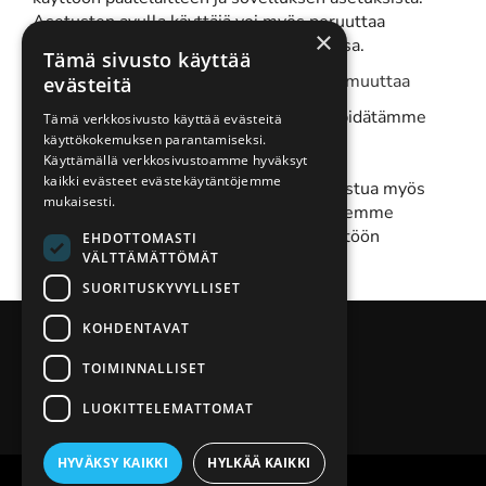
Asetusten avulla käyttäjä voi myös peruuttaa
×
antamansa suostumuksen milloin tahansa.
Tämä sivusto käyttää
14. Voidaanko tätä tietosuojaselostetta muuttaa
evästeitä
Kehitämme palvelujamme jatkuvasti ja pidätämme
Tämä verkkosivusto käyttää evästeitä
itsellämme oikeuden muuttaa tätä
käyttökokemuksen parantamiseksi.
Käyttämällä verkkosivustoamme hyväksyt
tietosuojalauseketta ilmoittamalla siitä
kaikki evästeet evästekäytäntöjemme
palveluissamme. Muutokset voivat perustua myös
mukaisesti.
lainsäädännön muuttumiseen. Suosittelemme
tutustumaan tietosuojalausekkeen sisältöön
EHDOTTOMASTI
VÄLTTÄMÄTTÖMÄT
säännöllisesti.
SUORITUSKYVYLLISET
KOHDENTAVAT
TOIMINNALLISET
LUOKITTELEMATTOMAT
HYVÄKSY KAIKKI
HYLKÄÄ KAIKKI