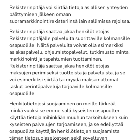
Rekisterinpitäjä voi siirtää tietoja asiallisen yhteyden
päättymisen jälkeen omaan
suoramarkkinointirekisteriinsä lain sallimissa rajoissa.
Rekisterinpitäjä saattaa jakaa henkilötietojasi
Rekisterinpitäjälle palveluita suorittaville kolmansille
osapuolille. Näitä palveluita voivat olla esimerkiksi
asiakaspalvelu, ohjelmistopalvelut, tutkimustoiminta,
markkinointi ja tapahtumien tuottaminen.
Rekisterinpitäjä saattaa jakaa henkilötietojasi
maksujen perimiseksi tuotteista ja palveluista, ja se
voi esimerkiksi siirtää tai myydä maksamattomat
laskut perintäpalveluja tarjoaville kolmansille
osapuolille.
Henkilötietojesi suojaaminen on meille tärkeää,
minkä vuoksi se emme salli kyseisten osapuolten
käyttää tietoja mihinkään muuhun tarkoitukseen kuin
kyseisten palvelujen tarjoamiseen, ja se edellyttää
osapuolilta käyttäjän henkilötietojen suojaamista
tämän tietosuojaselosteen sekä soveltuvan