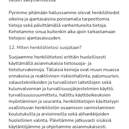
​​​​​​​Pyrimme pitämään hallussamme olevat henkilötiedot
oikeina ja ajantasaisina poistamalla tarpeettomia
tietoja sekä päivittämällä vanhentuneita tietoja.
Kehotamme sinua kuitenkin aika ajoin tarkastamaan
tietojesi ajantasaisuuden.
12. Miten henkilötietosi suojataan?
Suojaamme henkilötietosi erittäin huolellisesti
käyttämällä asianmukaisia tietosuoja- ja
tietoturvakeinoja. Tällaisia keinoja ovat muun muassa
ennakoiva ja reaktiivinen riskienhallinta, palomuurien,
salaustekniikoiden ja turvallisten laitetilojen sekä
kulunvalvonnan ja turvallisuusjärjestelmien käyttö,
turvallisuussuunnittelu, hallittu käyttöoikeuksien
myöntäminen ja seuranta, henkilötietojen käsittelyyn
osallistuvan henkilöstön osaamisen varmistaminen
koulutuksilla ja arvioinneilla sekä alihankkijoiden
huolellinen valinta. Päivitämme jatkuvasti sisäisiä
käytäntöjämme ja ohjeitamme asianmukaisesti.​​​​​​​