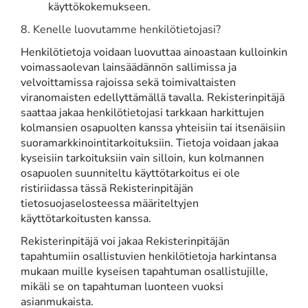
käyttökokemukseen.​​​​​​​
8. Kenelle luovutamme henkilötietojasi?
Henkilötietoja voidaan luovuttaa ainoastaan kulloinkin
voimassaolevan lainsäädännön sallimissa ja
velvoittamissa rajoissa sekä toimivaltaisten
viranomaisten edellyttämällä tavalla. Rekisterinpitäjä
saattaa jakaa henkilötietojasi tarkkaan harkittujen
kolmansien osapuolten kanssa yhteisiin tai itsenäisiin
suoramarkkinointitarkoituksiin. Tietoja voidaan jakaa
kyseisiin tarkoituksiin vain silloin, kun kolmannen
osapuolen suunniteltu käyttötarkoitus ei ole
ristiriidassa tässä Rekisterinpitäjän
tietosuojaselosteessa määriteltyjen
käyttötarkoitusten kanssa.
Rekisterinpitäjä voi jakaa Rekisterinpitäjän
tapahtumiin osallistuvien henkilötietoja harkintansa
mukaan muille kyseisen tapahtuman osallistujille,
mikäli se on tapahtuman luonteen vuoksi
asianmukaista.