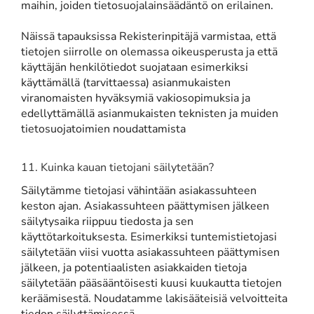
maihin, joiden tietosuojalainsäädäntö on erilainen.
Näissä tapauksissa Rekisterinpitäjä varmistaa, että
tietojen siirrolle on olemassa oikeusperusta ja että
käyttäjän henkilötiedot suojataan esimerkiksi
käyttämällä (tarvittaessa) asianmukaisten
viranomaisten hyväksymiä vakiosopimuksia ja
edellyttämällä asianmukaisten teknisten ja muiden
tietosuojatoimien noudattamista
11. Kuinka kauan tietojani säilytetään?
Säilytämme tietojasi vähintään asiakassuhteen
keston ajan. Asiakassuhteen päättymisen jälkeen
säilytysaika riippuu tiedosta ja sen
käyttötarkoituksesta. Esimerkiksi tuntemistietojasi
säilytetään viisi vuotta asiakassuhteen päättymisen
jälkeen, ja potentiaalisten asiakkaiden tietoja
säilytetään pääsääntöisesti kuusi kuukautta tietojen
keräämisestä. Noudatamme lakisääteisiä velvoitteita
tiedon säilyttämisessä.