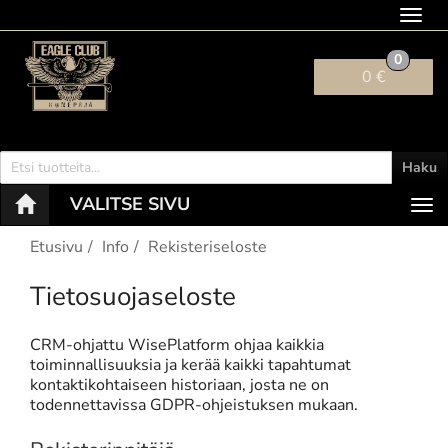
Navig
0
0 €
Haku
VALITSE SIVU
Nav
Etusivu
Info
Rekisteriseloste
Tietosuojaseloste
CRM-ohjattu WisePlatform ohjaa kaikkia
toiminnallisuuksia ja kerää kaikki tapahtumat
kontaktikohtaiseen historiaan, josta ne on
todennettavissa GDPR-ohjeistuksen mukaan.