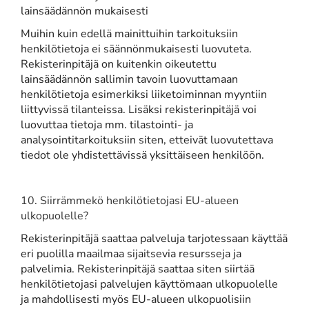
lainsäädännön mukaisesti
Muihin kuin edellä mainittuihin tarkoituksiin
henkilötietoja ei säännönmukaisesti luovuteta.
Rekisterinpitäjä on kuitenkin oikeutettu
lainsäädännön sallimin tavoin luovuttamaan
henkilötietoja esimerkiksi liiketoiminnan myyntiin
liittyvissä tilanteissa. Lisäksi rekisterinpitäjä voi
luovuttaa tietoja mm. tilastointi- ja
analysointitarkoituksiin siten, etteivät luovutettava
tiedot ole yhdistettävissä yksittäiseen henkilöön.
10. Siirrämmekö henkilötietojasi EU-alueen
ulkopuolelle?
Rekisterinpitäjä saattaa palveluja tarjotessaan käyttää
eri puolilla maailmaa sijaitsevia resursseja ja
palvelimia. Rekisterinpitäjä saattaa siten siirtää
henkilötietojasi palvelujen käyttömaan ulkopuolelle
ja mahdollisesti myös EU-alueen ulkopuolisiin