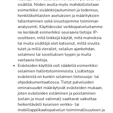
sisältöä. Niiden avulla myös mahdollistetaan
esimerkiksi sisäänkirjautuminen ja todennus,
henkilökohtaisten asetuksien ja määrityksien
tallentaminen sekä sivustojemme toiminnan
analysointi. Käyttäessäsi verkkopalveluitamme
ne keräävät esimerkiksi seuraavia tietoja: IP-
osoitteen, mitä linkkejä käytät, mitä mainoksia
tai muita sisältöjä olet katsonut, miltä sivulta
tulet ja millä vierailet, selailun ajankohdan,
selaimesi tai sovelluksen tyypin ja muita
vastaavia tietoja.
Evästeiden käyttöä voit säädellä esimerkiksi
selaimien hallintotoiminnoista. Lisätietoja
evästeistä on kunkin selaimen tietosuoja- tai
ohjedokumentaatiossa. Tietyt palveluiden
ominaisuudet määräytyvät evästeiden mukaan,
joten evästeiden estäminen ja poistaminen
(selain ja muut valinnat) saattavat vaikuttaa
heikentävästi kyseisen verkko- tai
mobiiliapplikaatiopalvelun toiminnallisuuteen ja