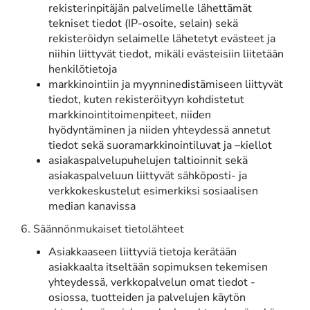
rekisterinpitäjän palvelimelle lähettämät
tekniset tiedot (IP-osoite, selain) sekä
rekisteröidyn selaimelle lähetetyt evästeet ja
niihin liittyvät tiedot, mikäli evästeisiin liitetään
henkilötietoja
markkinointiin ja myynninedistämiseen liittyvät
tiedot, kuten rekisteröityyn kohdistetut
markkinointitoimenpiteet, niiden
hyödyntäminen ja niiden yhteydessä annetut
tiedot sekä suoramarkkinointiluvat ja –kiellot
asiakaspalvelupuhelujen taltioinnit sekä
asiakaspalveluun liittyvät sähköposti- ja
verkkokeskustelut esimerkiksi sosiaalisen
median kanavissa
6. Säännönmukaiset tietolähteet
Asiakkaaseen liittyviä tietoja kerätään
asiakkaalta itseltään sopimuksen tekemisen
yhteydessä, verkkopalvelun omat tiedot -
osiossa, tuotteiden ja palvelujen käytön