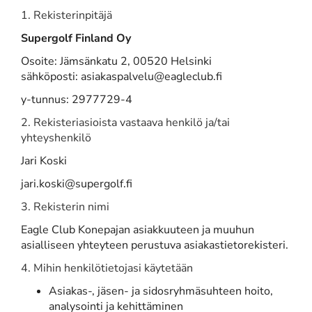
1.
Rekisterinpitäjä
Supergolf Finland Oy
Osoite: Jämsänkatu 2, 00520 Helsinki
sähköposti: asiakaspalvelu@eagleclub.fi
y-tunnus: 2977729-4
2. Rekisteriasioista vastaava henkilö ja/tai
yhteyshenkilö
Jari Koski
jari.koski@supergolf.fi
3. Rekisterin nimi
Eagle Club Konepajan asiakkuuteen ja muuhun
asialliseen yhteyteen perustuva asiakastietorekisteri.
4. Mihin henkilötietojasi käytetään
Asiakas-, jäsen- ja sidosryhmäsuhteen hoito,
analysointi ja kehittäminen