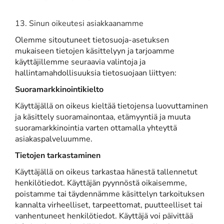
13. Sinun oikeutesi asiakkaanamme
Olemme sitoutuneet tietosuoja-asetuksen
mukaiseen tietojen käsittelyyn ja tarjoamme
käyttäjillemme seuraavia valintoja ja
hallintamahdollisuuksia tietosuojaan liittyen:
Suoramarkkinointikielto
Käyttäjällä on oikeus kieltää tietojensa luovuttaminen
ja käsittely suoramainontaa, etämyyntiä ja muuta
suoramarkkinointia varten ottamalla yhteyttä
asiakaspalveluumme.
Tietojen tarkastaminen
Käyttäjällä on oikeus tarkastaa hänestä tallennetut
henkilötiedot. Käyttäjän pyynnöstä oikaisemme,
poistamme tai täydennämme käsittelyn tarkoituksen
kannalta virheelliset, tarpeettomat, puutteelliset tai
vanhentuneet henkilötiedot. Käyttäjä voi päivittää