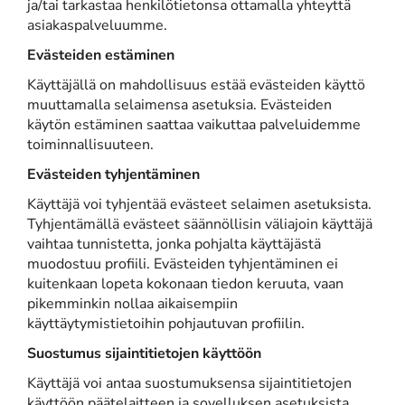
ja/tai tarkastaa henkilötietonsa ottamalla yhteyttä
asiakaspalveluumme.
Evästeiden estäminen
Käyttäjällä on mahdollisuus estää evästeiden käyttö
muuttamalla selaimensa asetuksia. Evästeiden
käytön estäminen saattaa vaikuttaa palveluidemme
toiminnallisuuteen.
Evästeiden tyhjentäminen
Käyttäjä voi tyhjentää evästeet selaimen asetuksista.
Tyhjentämällä evästeet säännöllisin väliajoin käyttäjä
vaihtaa tunnistetta, jonka pohjalta käyttäjästä
muodostuu profiili. Evästeiden tyhjentäminen ei
kuitenkaan lopeta kokonaan tiedon keruuta, vaan
pikemminkin nollaa aikaisempiin
käyttäytymistietoihin pohjautuvan profiilin.
Suostumus sijaintitietojen käyttöön
Käyttäjä voi antaa suostumuksensa sijaintitietojen
käyttöön päätelaitteen ja sovelluksen asetuksista.