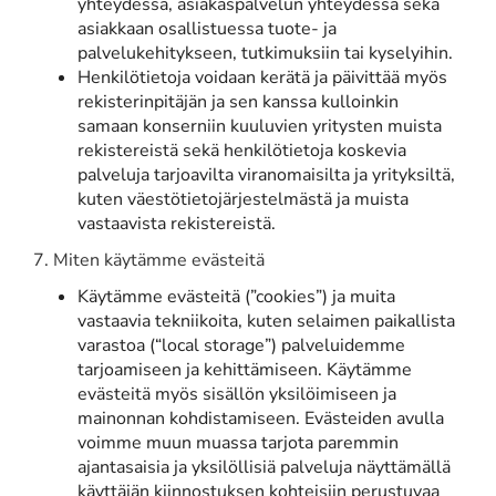
yhteydessä, asiakaspalvelun yhteydessä sekä
asiakkaan osallistuessa tuote- ja
palvelukehitykseen, tutkimuksiin tai kyselyihin.
Henkilötietoja voidaan kerätä ja päivittää myös
rekisterinpitäjän ja sen kanssa kulloinkin
samaan konserniin kuuluvien yritysten muista
rekistereistä sekä henkilötietoja koskevia
palveluja tarjoavilta viranomaisilta ja yrityksiltä,
kuten väestötietojärjestelmästä ja muista
vastaavista rekistereistä.
7. Miten käytämme evästeitä
Käytämme evästeitä (”cookies”) ja muita
vastaavia tekniikoita, kuten selaimen paikallista
varastoa (“local storage”) palveluidemme
tarjoamiseen ja kehittämiseen. Käytämme
evästeitä myös sisällön yksilöimiseen ja
mainonnan kohdistamiseen. Evästeiden avulla
voimme muun muassa tarjota paremmin
ajantasaisia ja yksilöllisiä palveluja näyttämällä
käyttäjän kiinnostuksen kohteisiin perustuvaa