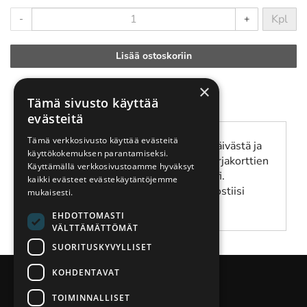
Kpl
-
+
Lisää ostoskoriin
×
Tämä sivusto käyttää
Tuotekuvaus
evästeitä
Tämä verkkosivusto käyttää evästeitä
Lahjakortti on vuoden voimassa ostopäivästä ja
käyttökokemuksen parantamiseksi.
sitä voi käyttää ajanvarauksiin, sekä sarjakorttien
Käyttämällä verkkosivustoamme hyväksyt
ostoon osoitteessa kauppa.eagleclub.fi.
kaikki evästeet evästekäytäntöjemme
Lahjakortin oston jälkeen saat sähköpostiisi
mukaisesti.
PDF:än jossa on lahjakortin koodi.
EHDOTTOMASTI
VÄLTTÄMÄTTÖMÄT
SUORITUSKYVYLLISET
KOHDENTAVAT
TOIMINNALLISET