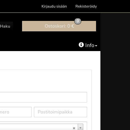
Kirjaudu sisään
Rekisteröidy
0
Ostoskori:
0 €
Haku
Info