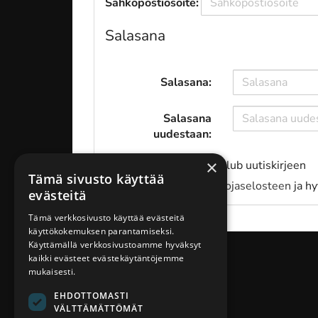
Sähköpostiosoite:
Salasana
Salasana:
Salasana
uudestaan:
×
Haluan tilata Eagle Club uutiskirjeen
Tämä sivusto käyttää
Olen lukenut
tietosuojaselosteen
ja hy
evästeitä
Tämä verkkosivusto käyttää evästeitä
käyttökokemuksen parantamiseksi.
Käyttämällä verkkosivustoamme hyväksyt
kaikki evästeet evästekäytäntöjemme
mukaisesti.
EHDOTTOMASTI
VÄLTTÄMÄTTÖMÄT