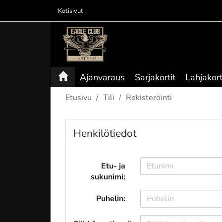
Kotisivut
Ajanvaraus
Sarjakortit
Lahjakort
Etusivu
Tili
Rekisteröinti
Henkilötiedot
Etu- ja
sukunimi:
Puhelin: