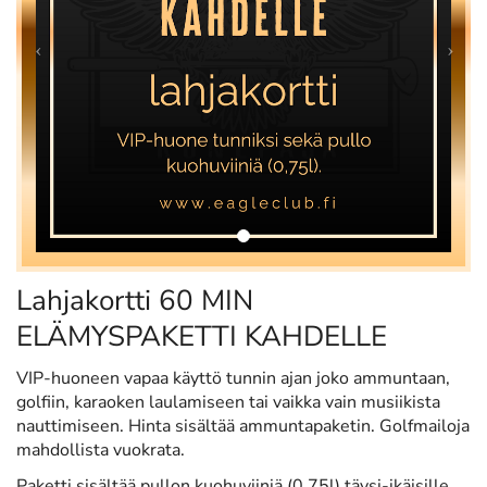
Lahjakortti 60 MIN
ELÄMYSPAKETTI KAHDELLE
VIP-huoneen vapaa käyttö tunnin ajan joko ammuntaan,
golfiin, karaoken laulamiseen tai vaikka vain musiikista
nauttimiseen. Hinta sisältää ammuntapaketin. Golfmailoja
mahdollista vuokrata.
Paketti sisältää pullon kuohuviiniä (0,75l) täysi-ikäisille.