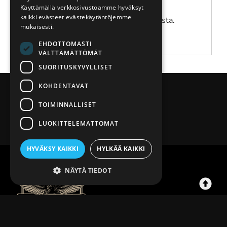
050 511 3006
Käyttämällä verkkosivustoamme hyväksyt
kaikki evästeet evästekäytäntöjemme
Lahjakortti on voimassa 12 kk tilauksesta.
mukaisesti.
EHDOTTOMASTI
VÄLTTÄMÄTTÖMÄT
SUORITUSKYVYLLISET
KOHDENTAVAT
TOIMINNALLISET
LUOKITTELEMATTOMAT
HYVÄKSY KAIKKI
HYLKÄÄ KAIKKI
NÄYTÄ TIEDOT