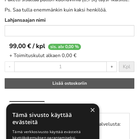
Ps. Saa tulla enemmänkin kuin kaksi henkilöä.
Lahjansaajan nimi
99,00 € / kpl
sis. alv 0,00 %
+ Toimituskulut alkaen 0,00 €
Kpl
-
+
Lisää ostoskoriin
Tuotekuvaus
×
Tämä sivusto käyttää
evästeitä
Varaus Eagle Club Konepajan asiakaspalvelusta:
Tämä verkkosivusto käyttää evästeitä
asiakaspalvelu@eagleclub.fi
käyttökokemuksen parantamiseksi.