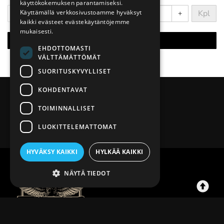
käyttökokemuksen parantamiseksi.
Kpl
Käyttämällä verkkosivustoamme hyväksyt
-
+
kaikki evästeet evästekäytäntöjemme
mukaisesti.
Lisää ostoskoriin
EHDOTTOMASTI
VÄLTTÄMÄTTÖMÄT
SUORITUSKYVYLLISET
KOHDENTAVAT
TOIMINNALLISET
LUOKITTELEMATTOMAT
HYVÄKSY KAIKKI
HYLKÄÄ KAIKKI
NÄYTÄ TIEDOT